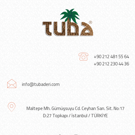
+90 212 481 55 64
+90 212 230 44 36
info@tubaderi.com
Maltepe Mh. Gümüşsuyu Cd. Ceyhan San. Sit. No:17
D:27 Topkapı / İstanbul / TÜRKİYE