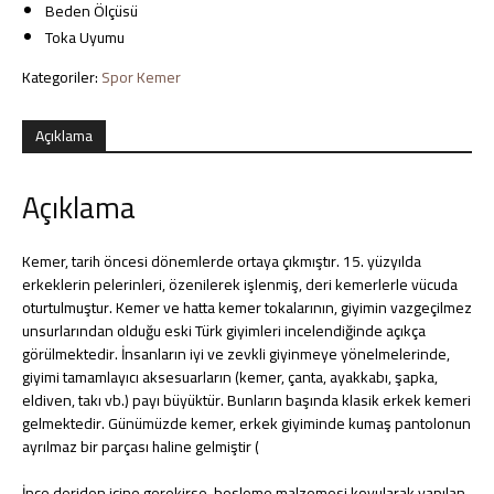
Beden Ölçüsü
Aksesuarlar
Toka Uyumu
Kategoriler:
Spor Kemer
Açıklama
Açıklama
Kemer, tarih öncesi dönemlerde ortaya çıkmıştır. 15. yüzyılda
erkeklerin pelerinleri, özenilerek işlenmiş, deri kemerlerle vücuda
oturtulmuştur. Kemer ve hatta kemer tokalarının, giyimin vazgeçilmez
unsurlarından olduğu eski Türk giyimleri incelendiğinde açıkça
görülmektedir. İnsanların iyi ve zevkli giyinmeye yönelmelerinde,
giyimi tamamlayıcı aksesuarların (kemer, çanta, ayakkabı, şapka,
eldiven, takı vb.) payı büyüktür. Bunların başında klasik erkek kemeri
gelmektedir. Günümüzde kemer, erkek giyiminde kumaş pantolonun
ayrılmaz bir parçası haline gelmiştir (
İnce deriden içine gerekirse, besleme malzemesi koyularak yapılan