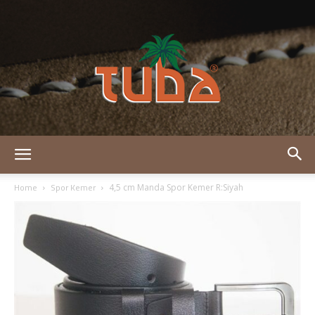
Tuba
Home
Spor Kemer
4,5 cm Manda Spor Kemer R:Siyah
Deri
–