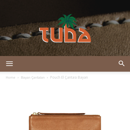
Tuba
Home
Bayan Çantaları
Pouch El Çantası Bayan
Deri
–