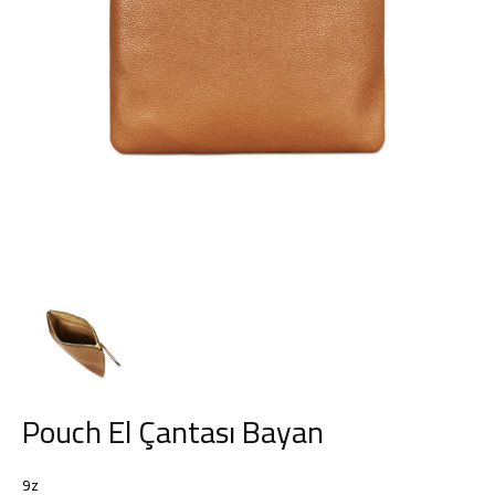
Deri
Kemer,
Çanta,
Cüzdan
Pouch El Çantası Bayan
ve
9z