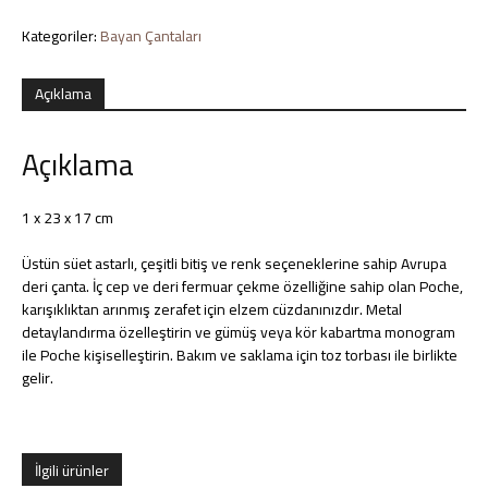
Aksesuarlar
Kategoriler:
Bayan Çantaları
Açıklama
Açıklama
1 x 23 x 17 cm
Üstün süet astarlı, çeşitli bitiş ve renk seçeneklerine sahip Avrupa
deri çanta. İç cep ve deri fermuar çekme özelliğine sahip olan Poche,
karışıklıktan arınmış zerafet için elzem cüzdanınızdır. Metal
detaylandırma özelleştirin ve gümüş veya kör kabartma monogram
ile Poche kişiselleştirin. Bakım ve saklama için toz torbası ile birlikte
gelir.
İlgili ürünler