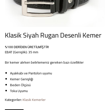
Deri
Kemer,
Klasik Siyah Rugan Desenli Kemer
%100 DERİDEN ÜRETİLMİŞTİR
Çanta,
EBAT (Genişlik): 35 mm
Bir kemer alırken belirlemeniz gereken bazı özellikler
Cüzdan
Ayakkabı ve Pantolon uyumu
Kemer Genişliği
Beden Ölçüsü
Toka Uyumu
ve
Kategoriler:
Klasik Kemerler