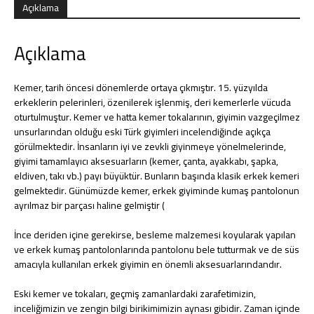
Açıklama
Aksesuarlar
Açıklama
Kemer, tarih öncesi dönemlerde ortaya çıkmıştır. 15. yüzyılda
erkeklerin pelerinleri, özenilerek işlenmiş, deri kemerlerle vücuda
oturtulmuştur. Kemer ve hatta kemer tokalarının, giyimin vazgeçilmez
unsurlarından olduğu eski Türk giyimleri incelendiğinde açıkça
görülmektedir. İnsanların iyi ve zevkli giyinmeye yönelmelerinde,
giyimi tamamlayıcı aksesuarların (kemer, çanta, ayakkabı, şapka,
eldiven, takı vb.) payı büyüktür. Bunların başında klasik erkek kemeri
gelmektedir. Günümüzde kemer, erkek giyiminde kumaş pantolonun
ayrılmaz bir parçası haline gelmiştir (
İnce deriden içine gerekirse, besleme malzemesi koyularak yapılan
ve erkek kumaş pantolonlarında pantolonu bele tutturmak ve de süs
amacıyla kullanılan erkek giyimin en önemli aksesuarlarındandır.
Eski kemer ve tokaları, geçmiş zamanlardaki zarafetimizin,
inceliğimizin ve zengin bilgi birikimimizin aynası gibidir. Zaman içinde