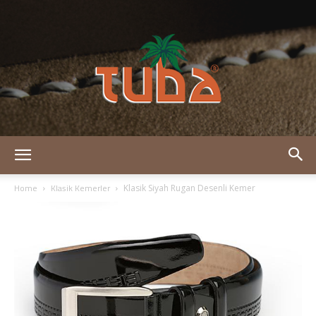
Tuba
Home
Klasik Kemerler
Klasik Siyah Rugan Desenli Kemer
Deri
–