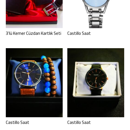
Kemer,
3’lü Kemer Cüzdan Kartlık Seti
Castillo Saat
Çanta,
Cüzdan
ve
Castillo Saat
Castillo Saat
Aksesuarlar