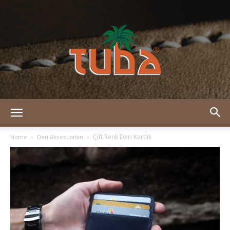
Tuba
Home
Deri Aksesuarları
Çift Renk Deri Kartlık
Deri
–