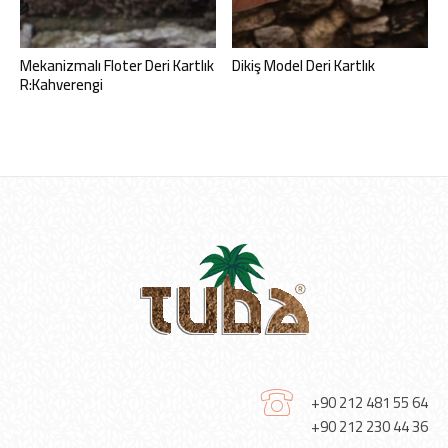
Mekanizmalı Floter Deri Kartlık
Dikiş Model Deri Kartlık
R:Kahverengi
+90 212 481 55 64
+90 212 230 44 36